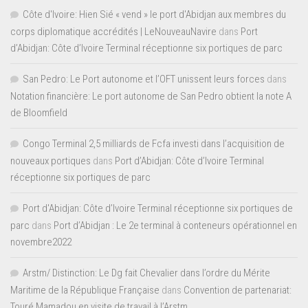
Côte d'Ivoire: Hien Sié « vend » le port d'Abidjan aux membres du
corps diplomatique accrédités | LeNouveauNavire
dans
Port
d’Abidjan: Côte d’Ivoire Terminal réceptionne six portiques de parc
San Pedro: Le Port autonome et l’OFT unissent leurs forces
dans
Notation financière: Le port autonome de San Pedro obtient la note A
de Bloomfield
Congo Terminal 2,5 milliards de Fcfa investi dans l’acquisition de
nouveaux portiques
dans
Port d’Abidjan: Côte d’Ivoire Terminal
réceptionne six portiques de parc
Port d'Abidjan: Côte d’Ivoire Terminal réceptionne six portiques de
parc
dans
Port d’Abidjan : Le 2e terminal à conteneurs opérationnel en
novembre2022
Arstm/ Distinction: Le Dg fait Chevalier dans l’ordre du Mérite
Maritime de la République Française
dans
Convention de partenariat:
Touré Mamadou en visite de travail à l’Arstm