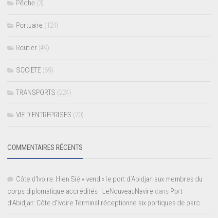
Pêche
(3)
Portuaire
(124)
Routier
(49)
SOCIETE
(69)
TRANSPORTS
(224)
VIE D’ENTREPRISES
(70)
COMMENTAIRES RÉCENTS
Côte d'Ivoire: Hien Sié « vend » le port d'Abidjan aux membres du
corps diplomatique accrédités | LeNouveauNavire
dans
Port
d’Abidjan: Côte d’Ivoire Terminal réceptionne six portiques de parc