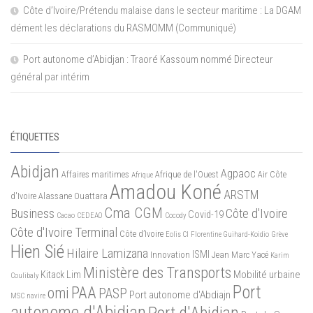
Côte d’Ivoire/Prétendu malaise dans le secteur maritime : La DGAM
dément les déclarations du RASMOMM (Communiqué)
Port autonome d’Abidjan : Traoré Kassoum nommé Directeur
général par intérim
ÉTIQUETTES
Abidjan
Agpaoc
Affaires maritimes
Afrique de l'Ouest
Air Côte
Afrique
Amadou Koné
ARSTM
d'Ivoire
Alassane Ouattara
Cma CGM
Business
Côte d'Ivoire
Covid-19
Cacao
CEDEAO
Cocody
Côte d'Ivoire Terminal
Côte d’Ivoire
Eolis CI
Florentine Guihard-Koidio
Grève
Hien Sié
Hilaire Lamizana
ISMI
Innovation
Jean Marc Yacé
Karim
Ministère des Transports
Mobilité urbaine
Kitack Lim
Coulibaly
Port
PAA
omi
PASP
Port autonome d'Abdiajn
MSC
navire
autonome d'Abidjan