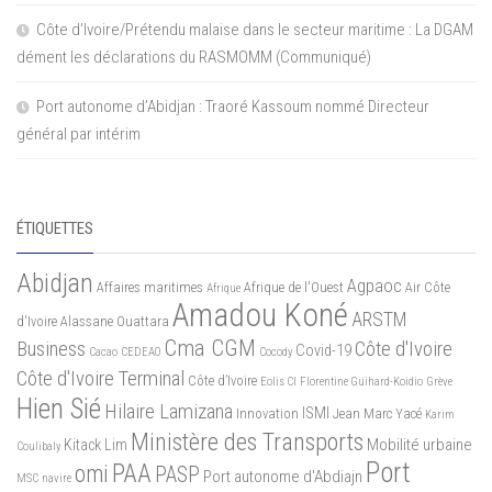
Côte d’Ivoire/Prétendu malaise dans le secteur maritime : La DGAM
dément les déclarations du RASMOMM (Communiqué)
Port autonome d’Abidjan : Traoré Kassoum nommé Directeur
général par intérim
ÉTIQUETTES
Abidjan
Agpaoc
Affaires maritimes
Afrique de l'Ouest
Air Côte
Afrique
Amadou Koné
ARSTM
d'Ivoire
Alassane Ouattara
Cma CGM
Business
Côte d'Ivoire
Covid-19
Cacao
CEDEAO
Cocody
Côte d'Ivoire Terminal
Côte d’Ivoire
Eolis CI
Florentine Guihard-Koidio
Grève
Hien Sié
Hilaire Lamizana
ISMI
Innovation
Jean Marc Yacé
Karim
Ministère des Transports
Mobilité urbaine
Kitack Lim
Coulibaly
Port
PAA
omi
PASP
Port autonome d'Abdiajn
MSC
navire