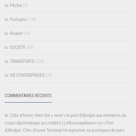
Pêche
(3)
Portuaire
(124)
Routier
(49)
SOCIETE
(69)
TRANSPORTS
(224)
VIE D’ENTREPRISES
(70)
COMMENTAIRES RÉCENTS
Côte d'Ivoire: Hien Sié « vend » le port d'Abidjan aux membres du
corps diplomatique accrédités | LeNouveauNavire
dans
Port
d’Abidjan: Côte d’Ivoire Terminal réceptionne six portiques de parc