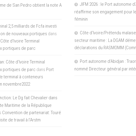
JIFM 2026 : le Port autonome d’
me de San Pedro obtient la note A
réaffirme son engagement pour le
féminin
nal 2,5 milliards de Fcfa investi
Côte d’Ivoire/Prétendu malaise
tion de nouveaux portiques
dans
secteur maritime : La DGAM démen
 Côte d’Ivoire Terminal
déclarations du RASMOMM (Com
x portiques de parc
Port autonome d’Abidjan : Tra
an: Côte d’Ivoire Terminal
nommé Directeur général par inté
x portiques de parc
dans
Port
 2e terminal à conteneurs
en novembre2022
inction: Le Dg fait Chevalier dans
ite Maritime de la République
s
Convention de partenariat: Touré
ite de travail à l’Arstm