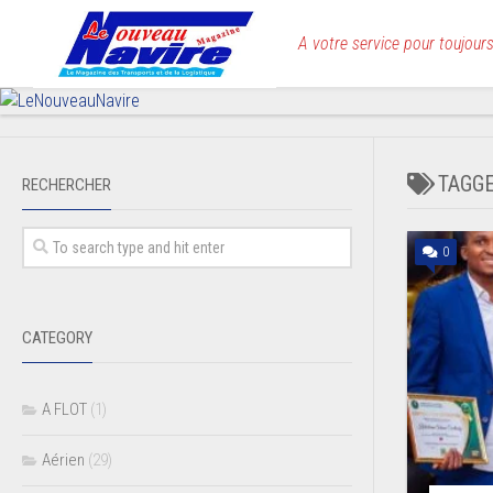
Skip
to
A votre service pour toujours
content
TAGG
RECHERCHER
0
CATEGORY
A FLOT
(1)
Aérien
(29)