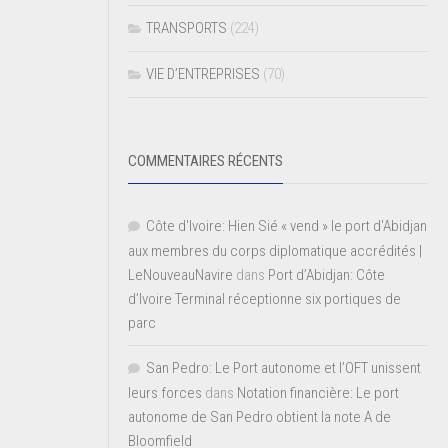
TRANSPORTS
(224)
VIE D’ENTREPRISES
(70)
COMMENTAIRES RÉCENTS
Côte d'Ivoire: Hien Sié « vend » le port d'Abidjan
aux membres du corps diplomatique accrédités |
LeNouveauNavire
dans
Port d’Abidjan: Côte
d’Ivoire Terminal réceptionne six portiques de
parc
San Pedro: Le Port autonome et l’OFT unissent
leurs forces
dans
Notation financière: Le port
autonome de San Pedro obtient la note A de
Bloomfield