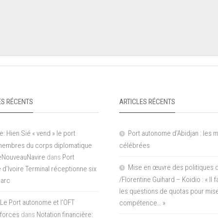
S RÉCENTS
ARTICLES RÉCENTS
e: Hien Sié « vend » le port
Port autonome d’Abidjan : les 
 membres du corps diplomatique
célébrées
LeNouveauNavire
dans
Port
Mise en œuvre des politiques 
e d’Ivoire Terminal réceptionne six
/Florentine Guihard – Koidio : « Il
parc
les questions de quotas pour mise
Le Port autonome et l’OFT
compétence… »
 forces
dans
Notation financière: