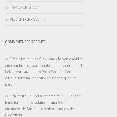
TRANSPORTS
(224)
VIE D’ENTREPRISES
(70)
COMMENTAIRES RÉCENTS
Côte d'Ivoire: Hien Sié « vend » le port d'Abidjan
aux membres du corps diplomatique accrédités |
LeNouveauNavire
dans
Port d’Abidjan: Côte
d’Ivoire Terminal réceptionne six portiques de
parc
San Pedro: Le Port autonome et l’OFT unissent
leurs forces
dans
Notation financière: Le port
autonome de San Pedro obtient la note A de
Bloomfield