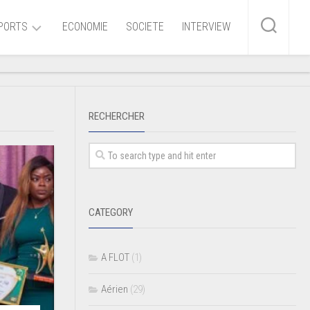
PORTS
ECONOMIE
SOCIETE
INTERVIEW
me
RECHERCHER
ire
r
iaire
CATEGORY
ire
A FLOT
(1)
Aérien
(29)