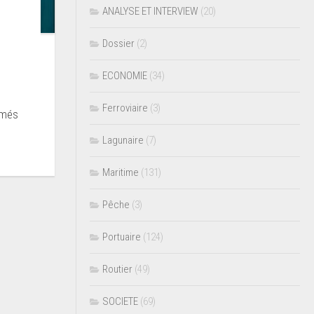
ANALYSE ET INTERVIEW
(20)
Dossier
(2)
ECONOMIE
(34)
Ferroviaire
(3)
lômés
Lagunaire
(7)
Maritime
(131)
Pêche
(3)
Portuaire
(124)
Routier
(49)
SOCIETE
(69)