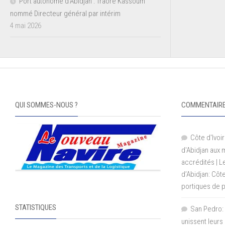
Port autonome d’Abidjan : Traoré Kassoum
nommé Directeur général par intérim
4 mai 2026
QUI SOMMES-NOUS ?
COMMENTAIRE
Côte d'Ivoir
d'Abidjan aux
accrédités | 
d’Abidjan: Côt
portiques de 
STATISTIQUES
San Pedro: 
unissent leurs