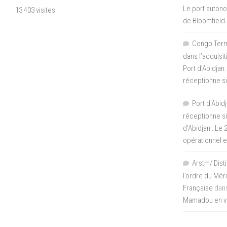
Le port autono
13 403 visites
de Bloomfield
Congo Termi
dans l’acquisi
Port d’Abidjan:
réceptionne si
Port d'Abidj
réceptionne si
d’Abidjan : Le
opérationnel 
Arstm/ Dist
l’ordre du Mér
Française
dan
Mamadou en vis