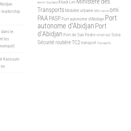
Ministère des
Kitack Lim
Karim Coulibaly
Abidjan
Transports
omi
Mobilité urbaine
 leadership
MSC
navire
Port
PAA
PASP
Port autonome d'Abdiajn
autonome d'Abidjan
Port
 dans le
d'Abidjan
Port de San Pedro
Sotra
RFMP-AOC
t les
Sécurité routière
TC2
transport
Transports
muniqué)
oré Kassoum
rim