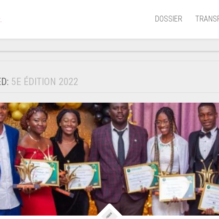
DOSSIER
TRANS
.
Aérien
Mariti
ED:
5E ÉDITION 2022
Portua
Routie
Ferrov
Laguna