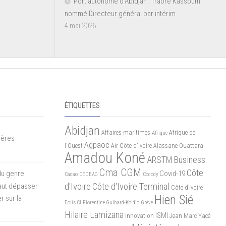
Port autonome d’Abidjan : Traoré Kassoum
nommé Directeur général par intérim
4 mai 2026
ÉTIQUETTES
Abidjan
Affaires maritimes
Afrique de
Afrique
mères
Agpaoc
l'Ouest
Air Côte d'Ivoire
Alassane Ouattara
Amadou Koné
ARSTM
Business
Cma CGM
Côte
du genre
Covid-19
Cacao
CEDEAO
Cocody
d'Ivoire
Côte d'Ivoire Terminal
 faut dépasser
Côte d’Ivoire
Hien Sié
r sur la
Eolis CI
Florentine Guihard-Koidio
Grève
Hilaire Lamizana
ISMI
Innovation
Jean Marc Yacé