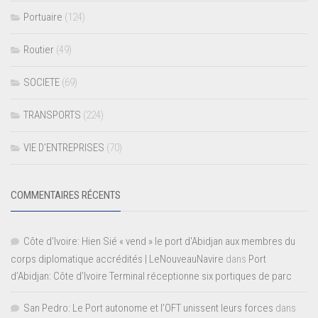
Portuaire
(124)
Routier
(49)
SOCIETE
(69)
TRANSPORTS
(224)
VIE D’ENTREPRISES
(70)
COMMENTAIRES RÉCENTS
Côte d'Ivoire: Hien Sié « vend » le port d'Abidjan aux membres du
corps diplomatique accrédités | LeNouveauNavire
dans
Port
d’Abidjan: Côte d’Ivoire Terminal réceptionne six portiques de parc
San Pedro: Le Port autonome et l’OFT unissent leurs forces
dans