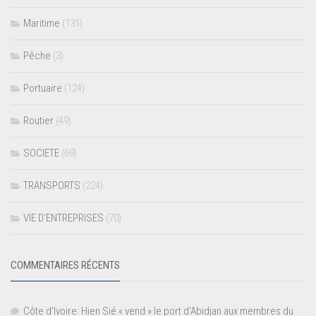
Maritime
(131)
Pêche
(3)
Portuaire
(124)
Routier
(49)
SOCIETE
(69)
TRANSPORTS
(224)
VIE D’ENTREPRISES
(70)
COMMENTAIRES RÉCENTS
Côte d'Ivoire: Hien Sié « vend » le port d'Abidjan aux membres du