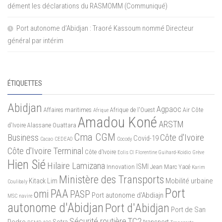
dément les déclarations du RASMOMM (Communiqué)
Port autonome d’Abidjan : Traoré Kassoum nommé Directeur
général par intérim
ÉTIQUETTES
Abidjan
Agpaoc
Affaires maritimes
Afrique de l'Ouest
Air Côte
Afrique
Amadou Koné
ARSTM
d'Ivoire
Alassane Ouattara
Cma CGM
Business
Côte d'Ivoire
Covid-19
Cacao
CEDEAO
Cocody
Côte d'Ivoire Terminal
Côte d’Ivoire
Eolis CI
Florentine Guihard-Koidio
Grève
Hien Sié
Hilaire Lamizana
ISMI
Innovation
Jean Marc Yacé
Karim
Ministère des Transports
Mobilité urbaine
Kitack Lim
Coulibaly
Port
PAA
omi
PASP
Port autonome d'Abdiajn
MSC
navire
autonome d'Abidjan
Port d'Abidjan
Port de San
Sécurité routière
TC2